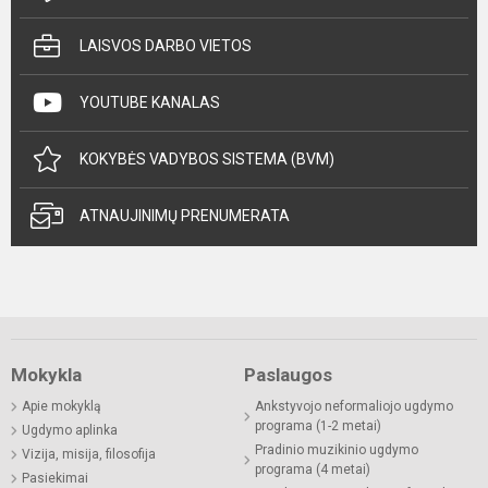
LAISVOS DARBO VIETOS
YOUTUBE KANALAS
KOKYBĖS VADYBOS SISTEMA (BVM)
ATNAUJINIMŲ PRENUMERATA
Mokykla
Paslaugos
Apie mokyklą
Ankstyvojo neformaliojo ugdymo
programa (1-2 metai)
Ugdymo aplinka
Pradinio muzikinio ugdymo
Vizija, misija, filosofija
programa (4 metai)
Pasiekimai