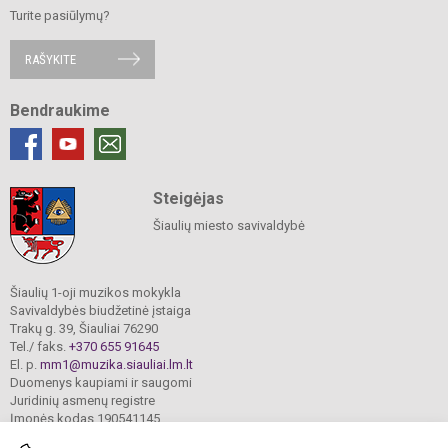
Turite pasiūlymų?
RAŠYKITE
Bendraukime
Steigėjas
Šiaulių miesto savivaldybė
Šiaulių 1-oji muzikos mokykla
Savivaldybės biudžetinė įstaiga
Trakų g. 39, Šiauliai 76290
Tel./ faks.
+370 655 91645
El. p.
mm1@muzika.siauliai.lm.lt
Duomenys kaupiami ir saugomi
Juridinių asmenų registre
Įmonės kodas 190541145