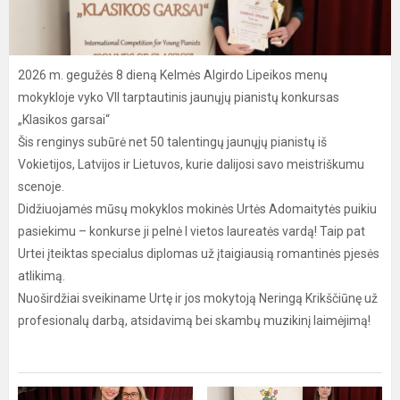
2026 m. gegužės 8 dieną Kelmės Algirdo Lipeikos menų
mokykloje vyko VII tarptautinis jaunųjų pianistų konkursas
„Klasikos garsai“
Šis renginys subūrė net 50 talentingų jaunųjų pianistų iš
Vokietijos, Latvijos ir Lietuvos, kurie dalijosi savo meistriškumu
scenoje.
Didžiuojamės mūsų mokyklos mokinės Urtės Adomaitytės puikiu
pasiekimu – konkurse ji pelnė I vietos laureatės vardą! Taip pat
Urtei įteiktas specialus diplomas už įtaigiausią romantinės pjesės
atlikimą.
Nuoširdžiai sveikiname Urtę ir jos mokytoją Neringą Krikščiūnę už
profesionalų darbą, atsidavimą bei skambų muzikinį laimėjimą!