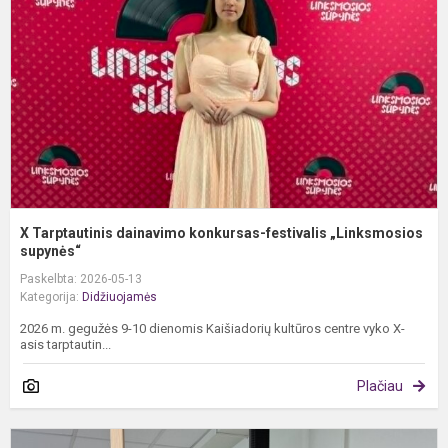
k
f
„
X Tarptautinis dainavimo konkursas-festivalis „Linksmosios
supynės“
Paskelbta: 2026-05-13
Kategorija:
Didžiuojamės
2026 m. gegužės 9-10 dienomis Kaišiadorių kultūros centre vyko X-
asis tarptautin...
Plačiau
II