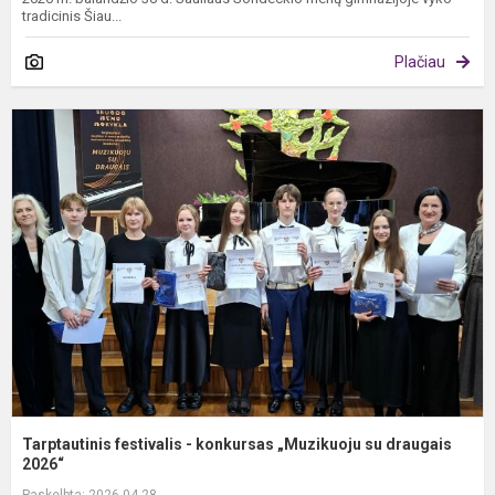
tradicinis Šiau...
Plačiau
T
f
-
k
„
s
d
Tarptautinis festivalis - konkursas „Muzikuoju su draugais
2026“
Paskelbta: 2026-04-28