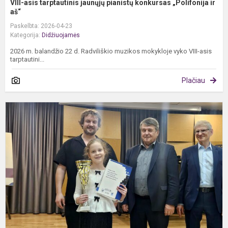
VIII-asis tarptautinis jaunųjų pianistų konkursas „Polifonija ir
aš“
Paskelbta: 2026-04-23
Kategorija:
Didžiuojamės
2026 m. balandžio 22 d. Radviliškio muzikos mokykloje vyko VIII-asis
tarptautini...
Plačiau
T
S
J
v
p
j
at