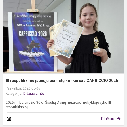
r
j
p
k
C
2
III respublikinis jaunųjų pianistų konkursas CAPRICCIO 2026
Paskelbta: 2026-05-06
Kategorija:
Didžiuojamės
2026 m. balandžio 30 d. Šiaulių Dainų muzikos mokykloje vyko III
respublikinis j...
Plačiau