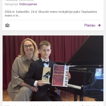
Kategorija:
Didžiuojamės
2026 m. balandžio 24 d. Skuodo meno mokykloje įvyko Tarptautinis
meno ir m...
Plačiau
V
a
t
j
p
k
„