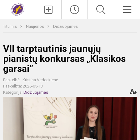
Paieška
Men
Titulinis
Naujienos
Didžiuojamės
VII tarptautinis jaunųjų
pianistų konkursas „Klasikos
garsai“
Paskelbė : Kristina Vedeckienė
Paskelbta: 2026-05-13
Kategorija:
Didžiuojamės