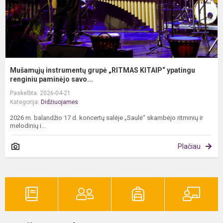
Mušamųjų instrumentų grupė „RITMAS KITAIP“ ypatingu
renginiu paminėjo savo...
Paskelbta: 2026-04-21
Kategorija:
Didžiuojamės
2026 m. balandžio 17 d. koncertų salėje „Saulė“ skambėjo ritminių ir
melodinių i...
Plačiau