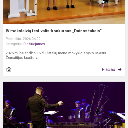
IV moksleivių festivalis-konkursas „Dainos takais“
Paskelbta: 2026-04-22
Kategorija:
Didžiuojamės
2026 m. balandžio 16 d. Platelių meno mokykloje vyko IV-asis
Žemaitijos krašto v...
Plačiau
M
i
g
„
K
y
r