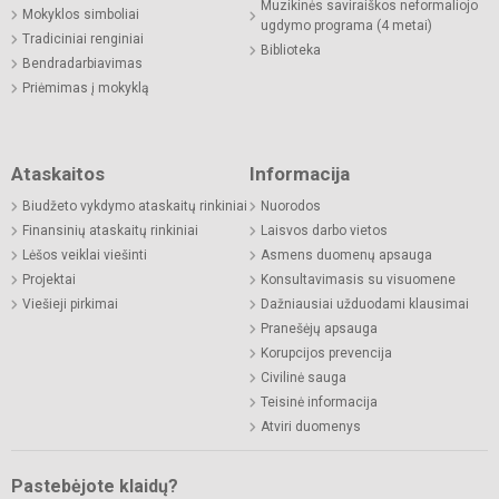
Muzikinės saviraiškos neformaliojo
Mokyklos simboliai
ugdymo programa (4 metai)
Tradiciniai renginiai
Biblioteka
Bendradarbiavimas
Priėmimas į mokyklą
Ataskaitos
Informacija
Biudžeto vykdymo ataskaitų rinkiniai
Nuorodos
Finansinių ataskaitų rinkiniai
Laisvos darbo vietos
Lėšos veiklai viešinti
Asmens duomenų apsauga
Projektai
Konsultavimasis su visuomene
Viešieji pirkimai
Dažniausiai užduodami klausimai
Pranešėjų apsauga
Korupcijos prevencija
Civilinė sauga
Teisinė informacija
Atviri duomenys
Pastebėjote klaidų?