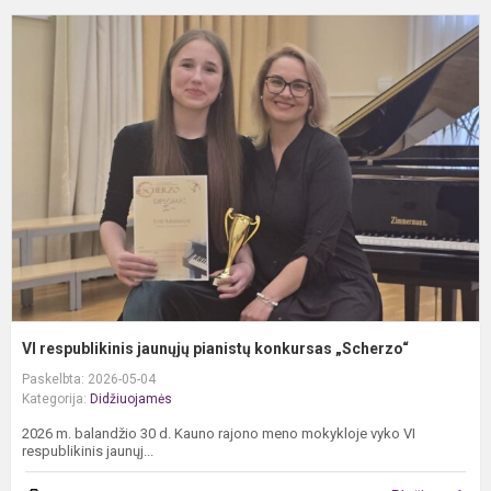
V
r
j
p
k
„
VI respublikinis jaunųjų pianistų konkursas „Scherzo“
Paskelbta: 2026-05-04
Kategorija:
Didžiuojamės
2026 m. balandžio 30 d. Kauno rajono meno mokykloje vyko VI
respublikinis jaunųj...