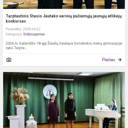
Tarptautinis Stasio Jautako varinių pučiamųjų jaunųjų atlikėjų
konkursas
Paskelbta: 2026-04-22
Kategorija:
Didžiuojamės
2026 m. balandžio 18-ąją Šiaulių Sauliaus Sondeckio menų gimnazijoje
vyko Tarpta...
Plačiau
I
m
f
k
„
t