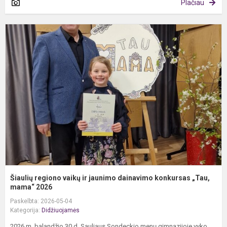
Plačiau
Š
r
v
ir
j
d
k
„T
Šiaulių regiono vaikų ir jaunimo dainavimo konkursas „Tau,
mama“ 2026
Paskelbta: 2026-05-04
Kategorija:
Didžiuojamės
2026 m. balandžio 30 d. Sauliaus Sondeckio menų gimnazijoje vyko