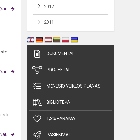
2012
čiau
2011
ento
DOKUMENTAI
PROJEKTAI
čiau
MĖNESIO VEIKLOS PLANAS
BIBLIOTEKA
iesto
1,2% PARAMA
čiau
PASIEKIMAI