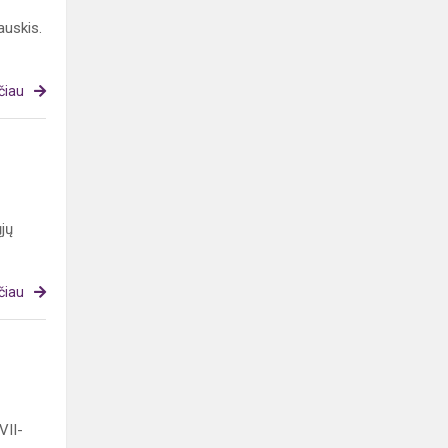
uskis.
čiau
jų
čiau
VII-