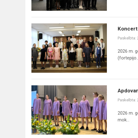
2026
Koncertas-
Koncerta
atsiskaitymas
Paskelbta:
„Juodais-
baltais“
2026 m. g
(fortepijo..
Apdovanojimų
Apdovan
šventė
Paskelbta:
„2026
metų
2026 m. ge
geriausieji“
mok...