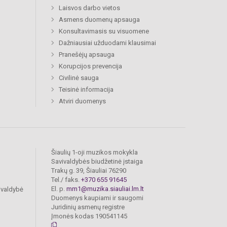
Laisvos darbo vietos
Asmens duomenų apsauga
Konsultavimasis su visuomene
Dažniausiai užduodami klausimai
Pranešėjų apsauga
Korupcijos prevencija
Civilinė sauga
Teisinė informacija
Atviri duomenys
Šiaulių 1-oji muzikos mokykla
Savivaldybės biudžetinė įstaiga
Trakų g. 39, Šiauliai 76290
Tel./ faks.
+370 655 91645
El. p.
mm1@muzika.siauliai.lm.lt
ivaldybė
Duomenys kaupiami ir saugomi
Juridinių asmenų registre
Įmonės kodas 190541145