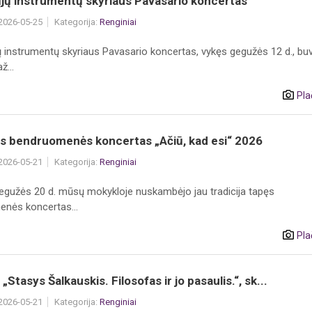
jų instrumentų skyriaus Pavasario koncertas
 2026-05-25
Kategorija:
Renginiai
 instrumentų skyriaus Pavasario koncertas, vykęs gegužės 12 d., bu
ž...
Pla
s bendruomenės koncertas „Ačiū, kad esi“ 2026
 2026-05-21
Kategorija:
Renginiai
egužės 20 d. mūsų mokykloje nuskambėjo jau tradicija tapęs
nės koncertas...
Pla
„Stasys Šalkauskis. Filosofas ir jo pasaulis.“, sk...
 2026-05-21
Kategorija:
Renginiai