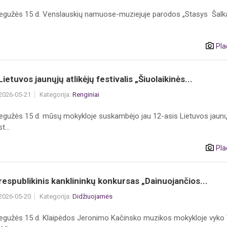
egužės 15 d. Venslauskių namuose-muziejuje parodos „Stasys Šalka
Pla
ietuvos jaunųjų atlikėjų festivalis „Šiuolaikinės...
 2026-05-21
Kategorija:
Renginiai
egužės 15 d. mūsų mokykloje suskambėjo jau 12-asis Lietuvos jaunų
t...
Pla
 respublikinis kanklininkų konkursas „Dainuojančios...
 2026-05-20
Kategorija:
Didžiuojamės
egužės 15 d. Klaipėdos Jeronimo Kačinsko muzikos mokykloje vyko 