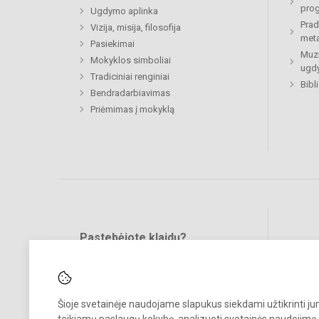
prog
Ugdymo aplinka
Prad
Vizija, misija, filosofija
meta
Pasiekimai
Muzi
Mokyklos simboliai
ugdy
Tradiciniai renginiai
Bibl
Bendradarbiavimas
Priėmimas į mokyklą
Pastebėjote klaidų?
Bend
Turite pasiūlymų?
RAŠYKITE
Šioje svetainėje naudojame slapukus siekdami užtikrinti j