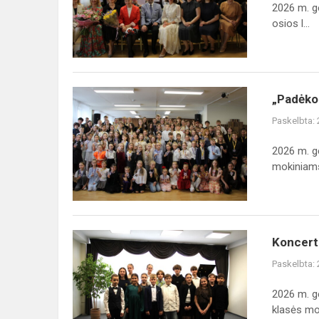
Mokyklos
2026 m. ge
baigimo
osios l...
pažymėjimų
įteikimo
šventė
„Padėkos
„Padėko
šventė
Paskelbta:
–
2026“
2026 m. g
mokiniams
Koncertas
Koncerta
–
Paskelbta:
atsiskaitymas
„Sveikas,
2026 m. g
pavasari!“
klasės mok