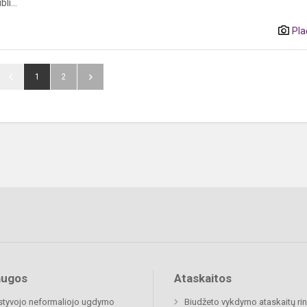
li...
Pla
1
2
augos
Ataskaitos
tyvojo neformaliojo ugdymo
Biudžeto vykdymo ataskaitų rin