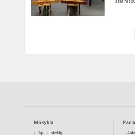
asis respub
„Dainuojančios...
Mokykla
Pasl
Apie mokyklą
Anks