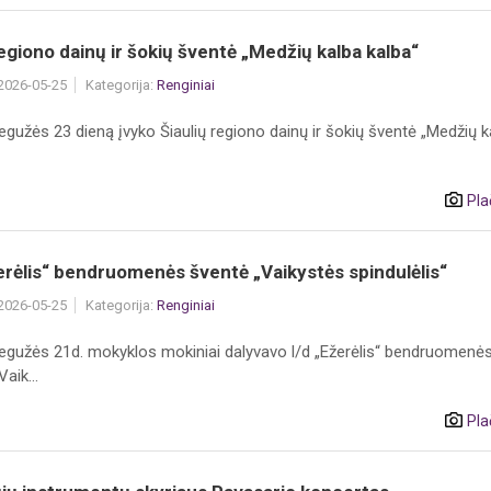
regiono dainų ir šokių šventė „Medžių kalba kalba“
 2026-05-25
Kategorija:
Renginiai
gužės 23 dieną įvyko Šiaulių regiono dainų ir šokių šventė „Medžių k
Pla
erėlis“ bendruomenės šventė „Vaikystės spindulėlis“
 2026-05-25
Kategorija:
Renginiai
egužės 21d. mokyklos mokiniai dalyvavo l/d „Ežerėlis“ bendruomenė
aik...
Pla