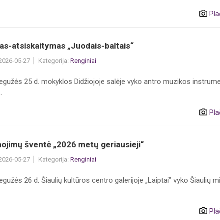
Pla
s-atsiskaitymas „Juodais-baltais“
 2026-05-27
Kategorija:
Renginiai
egužės 25 d. mokyklos Didžiojoje salėje vyko antro muzikos instrum
.
Pla
ojimų šventė „2026 metų geriausieji“
 2026-05-27
Kategorija:
Renginiai
gužės 26 d. Šiaulių kultūros centro galerijoje „Laiptai” vyko Šiaulių m
Pla