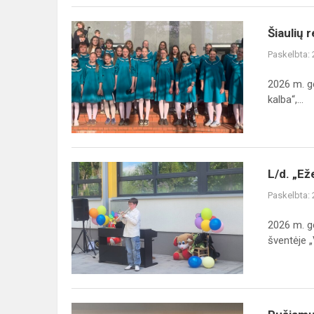
Šiaulių
Šiaulių 
regiono
Paskelbta:
dainų
ir
2026 m. ge
šokių
kalba“,...
šventė
„Medžių
kalba
kalba“
L/d.
L/d. „Ež
„Ežerėlis“
Paskelbta:
bendruomenės
šventė
2026 m. g
„Vaikystės
šventėje „V
spindulėlis“
Pučiamųjų