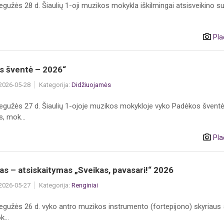
gužės 28 d. Šiaulių 1-oji muzikos mokykla iškilmingai atsisveikino s
Pla
s šventė – 2026“
 2026-05-28
Kategorija:
Didžiuojamės
egužės 27 d. Šiaulių 1-ojoje muzikos mokykloje vyko Padėkos švent
, mok...
Pla
s – atsiskaitymas „Sveikas, pavasari!“ 2026
 2026-05-27
Kategorija:
Renginiai
egužės 26 d. vyko antro muzikos instrumento (fortepijono) skyriaus 
...