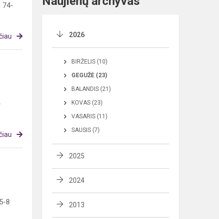
Naujienų archyvas
u 74-
2026
čiau
BIRŽELIS (10)
GEGUŽĖ (23)
BALANDIS (21)
ė
KOVAS (23)
VASARIS (11)
SAUSIS (7)
čiau
2025
2024
5-8
2013