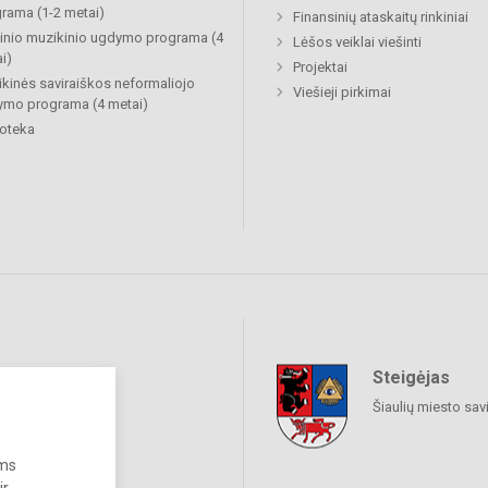
rama (1-2 metai)
Finansinių ataskaitų rinkiniai
inio muzikinio ugdymo programa (4
Lėšos veiklai viešinti
i)
Projektai
kinės saviraiškos neformaliojo
Viešieji pirkimai
mo programa (4 metai)
ioteka
Steigėjas
raukime
Šiaulių miesto sav
ums