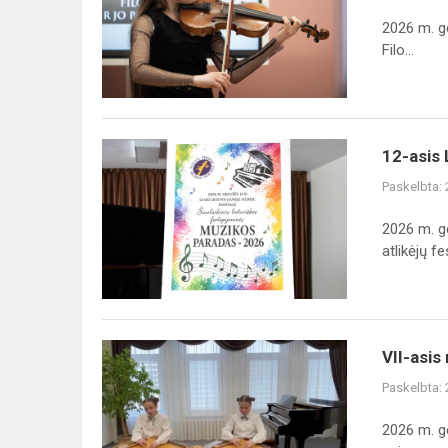
Filosofas
2026 m. g
ir
Filo...
jo
pasaulis.“,
sk...
12-
12-asis L
asis
Paskelbta:
Lietuvos
jaunųjų
2026 m. g
atlikėjų
atlikėjų fes
festivalis
„Šiuolaikinės...
VII-
VII-asis
asis
Paskelbta:
respublikinis
kanklininkų
2026 m. g
konkursas