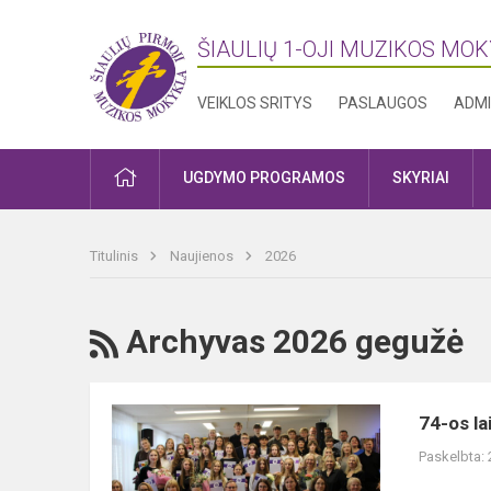
ŠIAULIŲ 1-OJI MUZIKOS MO
VEIKLOS SRITYS
PASLAUGOS
ADMI
PRADŽIA
UGDYMO PROGRAMOS
SKYRIAI
Titulinis
Naujienos
2026
RSS
Archyvas 2026 gegužė
74-
74-os l
os
Paskelbta:
laidos