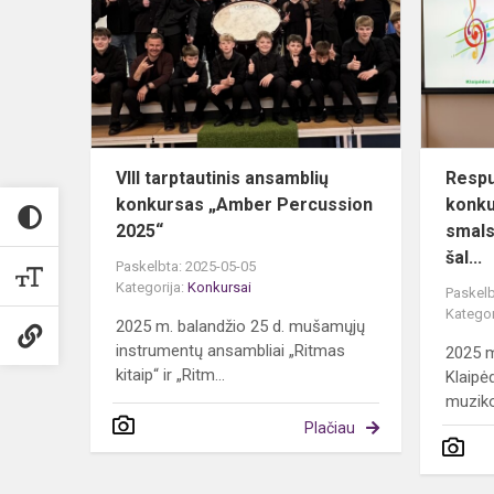
ansamblių
konkursas
„Amber
Percussion
202...
VIII tarptautinis ansamblių
Respu
konkursas „Amber Percussion
konku
2025“
smals
šal...
Paskelbta: 2025-05-05
Kategorija:
Konkursai
Paskelb
Kategor
2025 m. balandžio 25 d. mušamųjų
instrumentų ansambliai „Ritmas
2025 m
kitaip“ ir „Ritm...
Klaipė
muziko
Plačiau