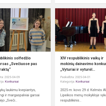
Respublikinis
is
solfedžio
konkursas
„Svečiuose
pas
boso
raktą...
blikinis solfedžio
XIV respublikinis vaikų ir
rsas „Svečiuose pas
mokinių dainavimo konku
raktą“
„Vyturiai ir vyturėl...
ta: 2025-04-09
Paskelbta: 2025-04-01
ija:
Konkursai
Kategorija:
Konkursai
lykų laukimu kvepiantys,
2025 m. kovo 29 d. Kelmės Al
ngi ir margaspalviai garsai
Lipeikos menų mokykloje vyk
jo „Sveči...
respublikinis...