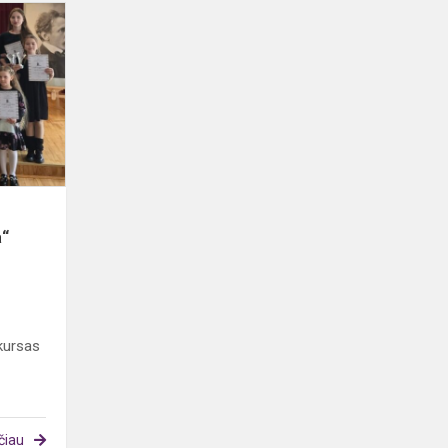
Lietuvos
jaunųjų
pianistų
konkursas
„Čiurlionio
jūra“
a“
nkursas
čiau