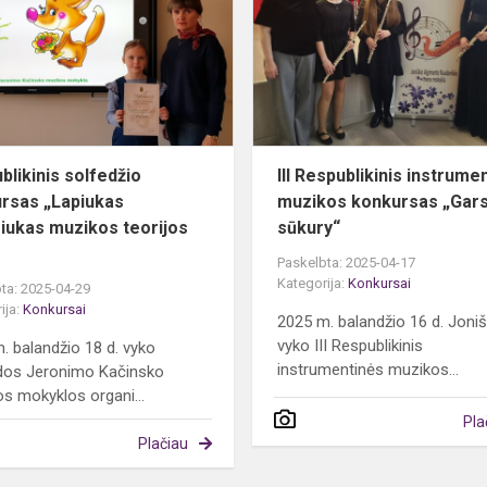
konkursas
„Lapiukas
smalsiukas
muzi...
blikinis solfedžio
III Respublikinis instrume
rsas „Lapiukas
muzikos konkursas „Gar
iukas muzikos teorijos
sūkury“
Paskelbta: 2025-04-17
Kategorija:
Konkursai
ta: 2025-04-29
ija:
Konkursai
2025 m. balandžio 16 d. Joniš
vyko III Respublikinis
. balandžio 18 d. vyko
instrumentinės muzikos...
dos Jeronimo Kačinsko
s mokyklos organi...
Pla
Plačiau