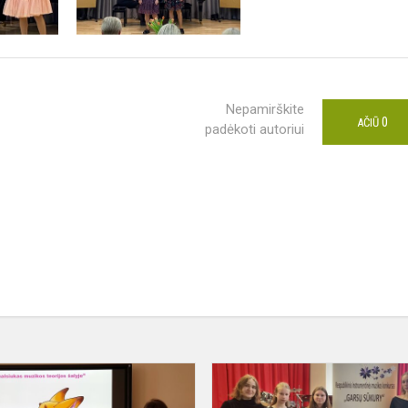
Nepamirškite
0
AČIŪ
padėkoti autoriui
Respublikinis
solfedžio