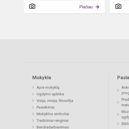
Plačiau
Mokykla
Pasl
Apie mokyklą
Anks
prog
Ugdymo aplinka
Prad
Vizija, misija, filosofija
meta
Pasiekimai
Muzi
Mokyklos simboliai
ugdy
Tradiciniai renginiai
Bibl
Bendradarbiavimas