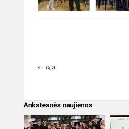
Grįžti
Ankstesnės naujienos
VIII
tarptautinis