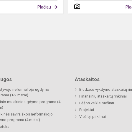
Plačiau
Pla
augos
Ataskaitos
tyvojo neformaliojo ugdymo
Biudžeto vykdymo ataskaitų rin
rama (1-2 metai)
Finansinių ataskaitų rinkiniai
inio muzikinio ugdymo programa (4
Lėšos veiklai viešinti
i)
Projektai
kinės saviraiškos neformaliojo
Viešieji pirkimai
mo programa (4 metai)
ioteka