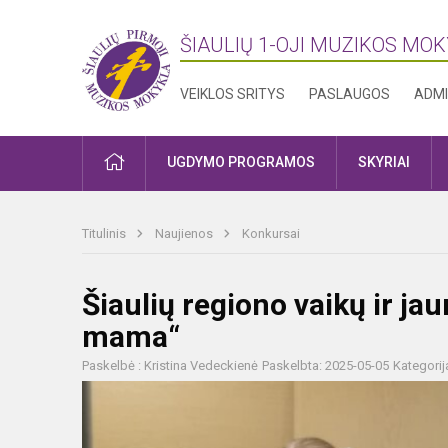
ŠIAULIŲ 1-OJI MUZIKOS MO
VEIKLOS SRITYS
PASLAUGOS
ADMI
PRADŽIA
UGDYMO PROGRAMOS
SKYRIAI
Titulinis
Naujienos
Konkursai
Šiaulių regiono vaikų ir j
mama“
Paskelbė : Kristina Vedeckienė
Paskelbta: 2025-05-05
Kategorij