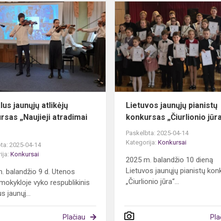
Virtualus
jaunųjų
atlikėjų
konkursas
„Naujieji
atradimai
20...
lus jaunųjų atlikėjų
Lietuvos jaunųjų pianistų
rsas „Naujieji atradimai
konkursas „Čiurlionio jūr
Paskelbta: 2025-04-14
Kategorija:
Konkursai
ta: 2025-04-14
ija:
Konkursai
2025 m. balandžio 10 dieną
Lietuvos jaunųjų pianistų ko
. balandžio 9 d. Utenos
„Čiurlionio jūra“...
okykloje vyko respublikinis
us jaunųj...
Plačiau
Pla