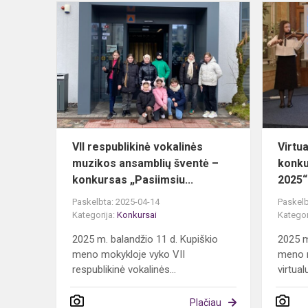
VII
respublikinė
vokalinės
muzikos
ansamblių
šventė
–
konku...
VII respublikinė vokalinės
Virtua
muzikos ansamblių šventė –
konku
konkursas „Pasiimsiu...
2025“
Paskelbta: 2025-04-14
Paskelb
Kategorija:
Konkursai
Kategor
2025 m. balandžio 11 d. Kupiškio
2025 m
meno mokykloje vyko VII
meno m
respublikinė vokalinės...
virtual
Plačiau