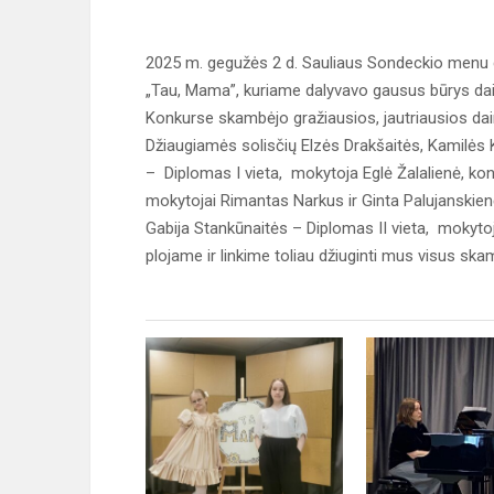
2025 m. gegužės 2 d. Sauliaus Sondeckio menu g
„Tau, Mama”, kuriame dalyvavo gausus būrys daini
Konkurse skambėjo gražiausios, jautriausios 
Džiaugiamės solisčių Elzės Drakšaitės, Kamilės
– Diplomas I vieta, mokytoja Eglė Žalalienė, kon
mokytojai Rimantas Narkus ir Ginta Palujanskienė
Gabija Stankūnaitės – Diplomas II vieta, mokyto
plojame ir linkime toliau džiuginti mus visus sk