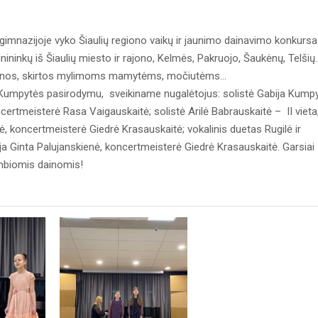
imnazijoje vyko Šiaulių regiono vaikų ir jaunimo dainavimo konkurs
ninkų iš Šiaulių miesto ir rajono, Kelmės, Pakruojo, Šaukėnų, Telšių.
dainos, skirtos mylimoms mamytėms, močiutėms…
 Kumpytės pasirodymu, sveikiname nugalėtojus: solistė Gabija Kump
certmeisterė Rasa Vaigauskaitė; solistė Arilė Babrauskaitė – II vieta
, koncertmeisterė Giedrė Krasauskaitė; vokalinis duetas Rugilė ir
ja Ginta Palujanskienė, koncertmeisterė Giedrė Krasauskaitė. Garsiai
ambiomis dainomis!