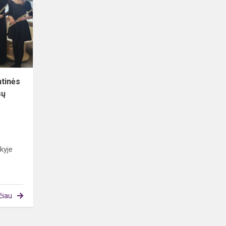
instrumentinės
muzikos
konkursas
„Garsų
s...
ntinės
sų
kyje
čiau