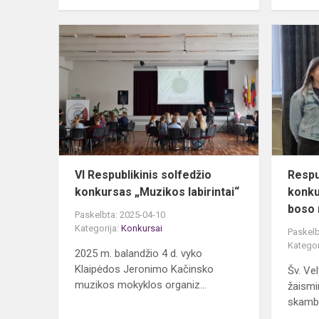
VI
Respublikin
solfedžio
konkursas
„Muzikos
labirintai“
VI Respublikinis solfedžio
Respu
konkursas „Muzikos labirintai“
konku
boso 
Paskelbta: 2025-04-10
Kategorija:
Konkursai
Paskelb
Kategor
2025 m. balandžio 4 d. vyko
Klaipėdos Jeronimo Kačinsko
Šv. Ve
muzikos mokyklos organiz...
žaismi
skambė