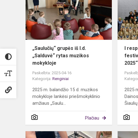
iš
l.d.
„Salduvė“
rytas
muzikos
mokykloje
„Saulučių“ grupės iš l.d.
I resp
„Salduvė“ rytas muzikos
festiv
mokykloje
2025“
Paskelbta: 2025-04-16
Paskelb
Kategorija:
Renginiai
Kategor
2025 m. balandžio 15 d. muzikos
2025 m
mokykloje lankėsi priešmokyklinio
Dainos
amžiaus „Saulu...
Šiaulių
Plačiau
„Pūsk