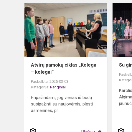
Atvirų
pamokų
ciklas
„Kolega
–
kolegai“
Atvirų pamokų ciklas „Kolega
Su gi
– kolegai“
Paskelb
Kategor
Paskelbta: 2025-03-03
Kategorija:
Renginiai
Karoli
Algima
Pripažindami, jog vienas iš būdų
jaunuč
susipažinti su naujovėmis, plėsti
asmenines, pr...
Plačiau