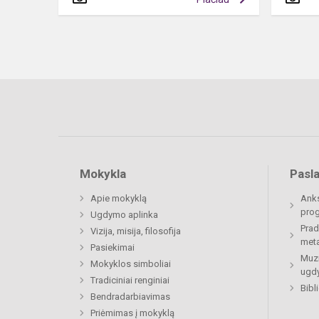
Mokykla
Pasl
Apie mokyklą
Anks
prog
Ugdymo aplinka
Prad
Vizija, misija, filosofija
meta
Pasiekimai
Muzi
Mokyklos simboliai
ugdy
Tradiciniai renginiai
Bibl
Bendradarbiavimas
Priėmimas į mokyklą