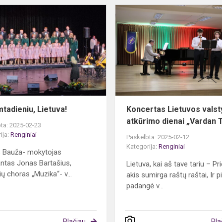
Su
gimtadieniu,
Lietuva!
mtadieniu, Lietuva!
Koncertas Lietuvos vals
atkūrimo dienai „Vardan 
ta: 2025-02-23
ija:
Renginiai
Paskelbta: 2025-02-12
Kategorija:
Renginiai
s Bauža- mokytojas
ntas Jonas Bartašius,
Lietuva, kai aš tave tariu – Pr
ių choras „Muzika“- v...
akis sumirga raštų raštai, Ir p
padangė v...
Plačiau
Pla