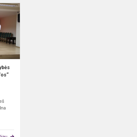
Koncertas
Lietuvos
valstybės
atkūrimo
dienai
„Vardan
Tos“
tybės
Tos“
ieš
ilna
čiau