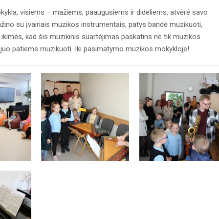
okykla, visiems – mažiems, paaugusiems ir dideliems, atvėrė savo
ipažino su įvairiais muzikos instrumentais, patys bandė muzikuoti,
imės, kad šis muzikinis suartėjimas paskatins ne tik muzikos
ėti juo patiems muzikuoti. Iki pasimatymo muzikos mokykloje!