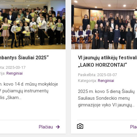
Šiauliai
2025“
a
bantys Šiauliai 2025“
VI jaunųjų atlikėjų festival
„LAIKO HORIZONTAI“
ta: 2025-03-17
ija:
Renginiai
Paskelbta: 2025-03-07
Kategorija:
Renginiai
. kovo 14 d. mūsų mokykloje
V pučiamųjų instrumentų
2025 m. kovo 5 dieną Šiaulių
lis „Skam...
Sauliaus Sondeckio menų
gimnazijoje vyko VI jaunųjų...
Plačiau
Pla