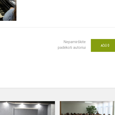
Nepamirškite
0
AČIŪ
padėkoti autoriui
I
respublikinis