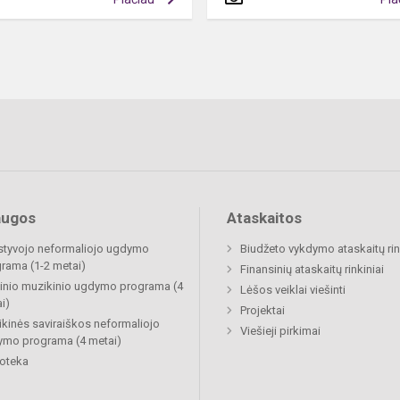
augos
Ataskaitos
tyvojo neformaliojo ugdymo
Biudžeto vykdymo ataskaitų rin
rama (1-2 metai)
Finansinių ataskaitų rinkiniai
inio muzikinio ugdymo programa (4
Lėšos veiklai viešinti
i)
Projektai
kinės saviraiškos neformaliojo
Viešieji pirkimai
mo programa (4 metai)
ioteka