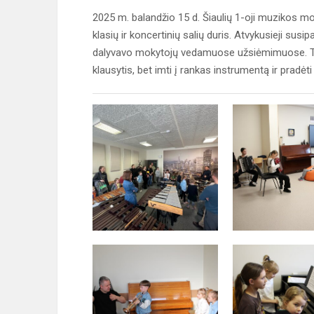
2025 m. balandžio 15 d. Šiaulių 1-oji muzikos m
klasių ir koncertinių salių duris. Atvykusieji sus
dalyvavo mokytojų vedamuose užsiėmimuose. Tik
klausytis, bet imti į rankas instrumentą ir prad