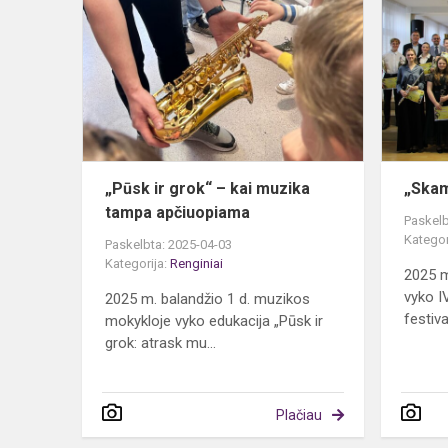
ir
grok“
–
kai
muzika
tampa
apčiuopiam
„Pūsk ir grok“ – kai muzika
„Skam
tampa apčiuopiama
Paskelb
Kategor
Paskelbta: 2025-04-03
Kategorija:
Renginiai
2025 m
vyko I
2025 m. balandžio 1 d. muzikos
festiva
mokykloje vyko edukacija „Pūsk ir
grok: atrask mu...
Plačiau