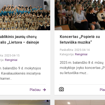
jaunių
chorų
festivalis
„Lietuva
–
dainoje...
ublikinis jaunių chorų
Koncertas „Popietė su
alis „Lietuva – dainoje
lietuviška muzika“
Paskelbta: 2025-04-14
Kategorija:
Renginiai
ta: 2025-04-15
ija:
Renginiai
2025 m. balandžio 8 d. mūsų
mokykloje įvyko koncertas „P
. balandžio 9 d. mokytojos
su lietuviška muz...
 Kavaliauskienės iniciatyva
 kamer...
Plačiau
Pla
„Skambantys