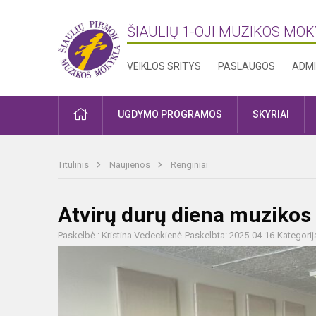
ŠIAULIŲ 1-OJI MUZIKOS MO
VEIKLOS SRITYS
PASLAUGOS
ADMI
PRADŽIA
UGDYMO PROGRAMOS
SKYRIAI
Titulinis
Naujienos
Renginiai
Atvirų durų diena muzikos
Paskelbė : Kristina Vedeckienė
Paskelbta: 2025-04-16
Kategorij