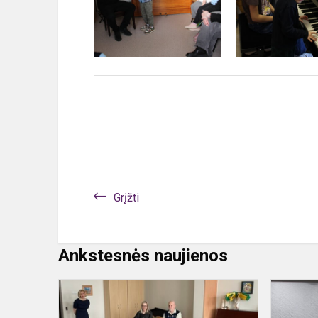
Grįžti
Ankstesnės naujienos
„Saulučių“
grupės