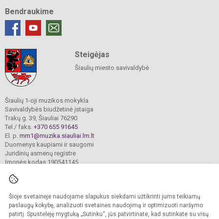
Bendraukime
Steigėjas
Šiaulių miesto savivaldybė
Šiaulių 1-oji muzikos mokykla
Savivaldybės biudžetinė įstaiga
Trakų g. 39, Šiauliai 76290
Tel./ faks.
+370 655 91645
El. p.
mm1@muzika.siauliai.lm.lt
Duomenys kaupiami ir saugomi
Juridinių asmenų registre
Įmonės kodas 190541145
Šioje svetainėje naudojame slapukus siekdami užtikrinti jums teikiamų
© 2024. Šiaulių 1-oji muzikos mokykla. Visos teisės saugomos.
Kopijuoti turinį be raštiško įstaigos administracijos sutikimo griežtai draudžiama.
paslaugų kokybę, analizuoti svetainės naudojimą ir optimizuoti naršymo
patirtį. Spustelėję mygtuką „Sutinku“, jūs patvirtinate, kad sutinkate su visų
Prieinamumo paraiška
Slapukų valdymas