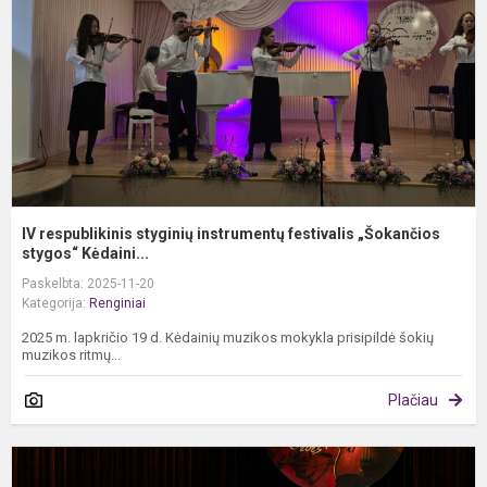
f
„
IV respublikinis styginių instrumentų festivalis „Šokančios
stygos“ Kėdaini...
Paskelbta: 2025-11-20
Kategorija:
Renginiai
2025 m. lapkričio 19 d. Kėdainių muzikos mokykla prisipildė šokių
muzikos ritmų...
Plačiau
F
k