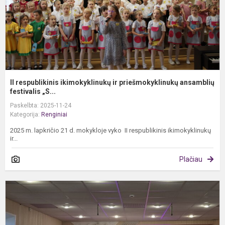
II respublikinis ikimokyklinukų ir priešmokyklinukų ansamblių
festivalis „S...
Paskelbta: 2025-11-24
Kategorija:
Renginiai
2025 m. lapkričio 21 d. mokykloje vyko II respublikinis ikimokyklinukų
ir...
Plačiau
I
r
s
i