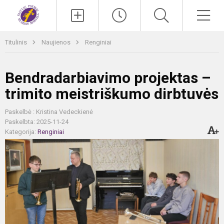
Paieška
Men
Titulinis
Naujienos
Renginiai
Bendradarbiavimo projektas –
trimito meistriškumo dirbtuvės
Paskelbė : Kristina Vedeckienė
Paskelbta: 2025-11-24
Kategorija:
Renginiai