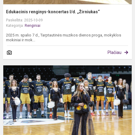
Edukacinis renginys-koncertas l/d. „Žirniukas“
Paskelbta: 2025-10-09
Kategorija:
Renginiai
2025 m. spalio 7 d., Tarptautinės muzikos dienos proga, mokyklos
mokiniai ir mok...
Plačiau
G
K
Š
a