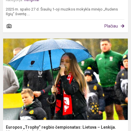
Kategorija:
Renginiai
2025 m. spalio 27 d. Šiaulių 1-oji muzikos mokykla minėjo „Rudens
Ilgių“ šventę....
Plačiau
E
„
r
č
L
–
L
H
Europos „Trophy” regbio čempionatas: Lietuva – Lenkija.