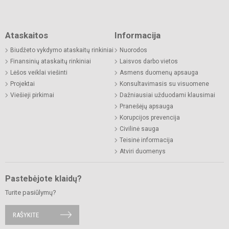
Ataskaitos
Informacija
Biudžeto vykdymo ataskaitų rinkiniai
Nuorodos
Finansinių ataskaitų rinkiniai
Laisvos darbo vietos
Lėšos veiklai viešinti
Asmens duomenų apsauga
Projektai
Konsultavimasis su visuomene
Viešieji pirkimai
Dažniausiai užduodami klausimai
Pranešėjų apsauga
Korupcijos prevencija
Civilinė sauga
Teisinė informacija
Atviri duomenys
Pastebėjote klaidų?
Turite pasiūlymų?
RAŠYKITE