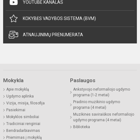
YOUTUBE KANALAS
KOKYBĖS VADYBOS SISTEMA (BVM)
ATNAUJINIMŲ PRENUMERATA
Mokykla
Paslaugos
Apie mokyklą
Ankstyvojo neformaliojo ugdymo
programa (1-2 metai)
Ugdymo aplinka
Pradinio muzikinio ugdymo
Vizija, misija, filosofija
programa (4 metai)
Pasiekimai
Muzikinės saviraiškos neformaliojo
Mokyklos simboliai
ugdymo programa (4 metai)
Tradiciniai renginiai
Biblioteka
Bendradarbiavimas
Priėmimas į mokyklą