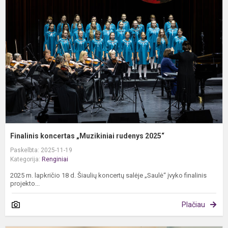
„
r
2
Finalinis koncertas „Muzikiniai rudenys 2025“
Paskelbta: 2025-11-19
Kategorija:
Renginiai
2025 m. lapkričio 18 d. Šiaulių koncertų salėje „Saulė“ įvyko finalinis
projekto...
Plačiau