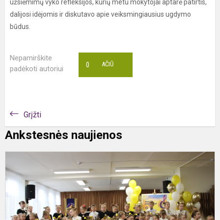
užsiėmimų vyko refleksijos, kurių metu mokytojai aptarė patirtis,
dalijosi idėjomis ir diskutavo apie veiksmingiausius ugdymo
būdus.
Nepamirškite
0
AČIŪ
padėkoti autoriui
Grįžti
Ankstesnės naujienos
II
r
i
ir
p
a