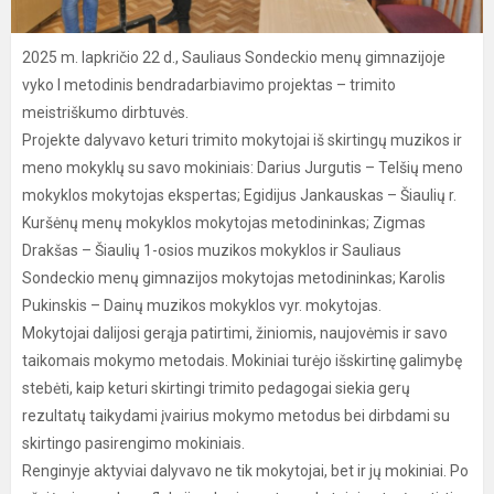
2025 m. lapkričio 22 d., Sauliaus Sondeckio menų gimnazijoje
vyko I metodinis bendradarbiavimo projektas – trimito
meistriškumo dirbtuvės.
Projekte dalyvavo keturi trimito mokytojai iš skirtingų muzikos ir
meno mokyklų su savo mokiniais: Darius Jurgutis – Telšių meno
mokyklos mokytojas ekspertas; Egidijus Jankauskas – Šiaulių r.
Kuršėnų menų mokyklos mokytojas metodininkas; Zigmas
Drakšas – Šiaulių 1-osios muzikos mokyklos ir Sauliaus
Sondeckio menų gimnazijos mokytojas metodininkas; Karolis
Pukinskis – Dainų muzikos mokyklos vyr. mokytojas.
Mokytojai dalijosi gerąja patirtimi, žiniomis, naujovėmis ir savo
taikomais mokymo metodais. Mokiniai turėjo išskirtinę galimybę
stebėti, kaip keturi skirtingi trimito pedagogai siekia gerų
rezultatų taikydami įvairius mokymo metodus bei dirbdami su
skirtingo pasirengimo mokiniais.
Renginyje aktyviai dalyvavo ne tik mokytojai, bet ir jų mokiniai. Po