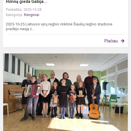
Himną gieda Gabija...
Paskelbta: 2025-10-28
Kategorija:
Renginiai
2025-10-25 Lietuvos vyrų regbio rinktinė Šiaulių regbio stadione
pradėjo naują c...
Plačiau
E
r
k
l
„