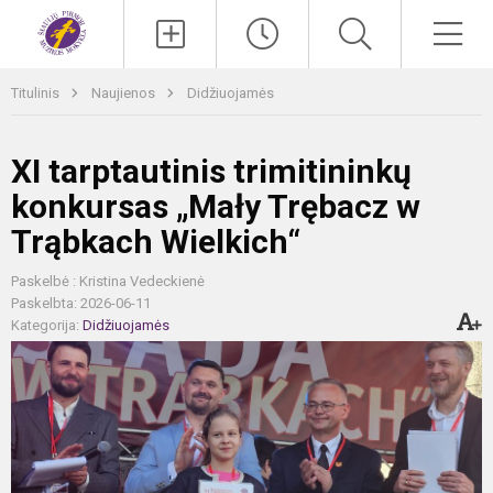
Paieška
Men
Titulinis
Naujienos
Didžiuojamės
XI tarptautinis trimitininkų
konkursas „Mały Trębacz w
Trąbkach Wielkich“
Paskelbė : Kristina Vedeckienė
Paskelbta: 2026-06-11
Kategorija:
Didžiuojamės