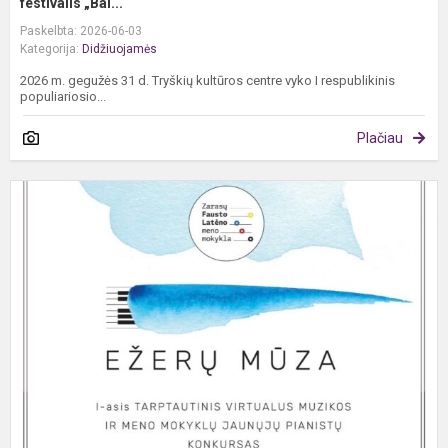
festivalis „Bal...
Paskelbta: 2026-06-03
Kategorija:
Didžiuojamės
2026 m. gegužės 31 d. Tryškių kultūros centre vyko I respublikinis
populiariosio...
Plačiau
I-
a
t
v
m
ir
m
m
j