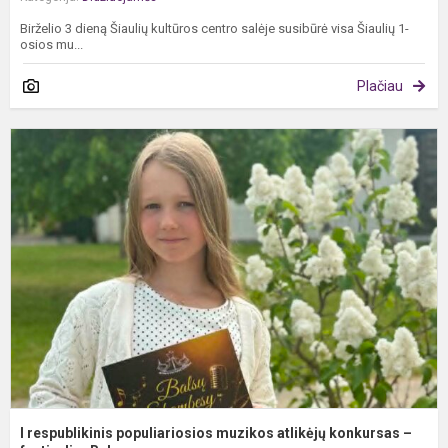
Birželio 3 dieną Šiaulių kultūros centro salėje susibūrė visa Šiaulių 1-
osios mu...
Plačiau
I
r
p
m
a
k
–.
I respublikinis populiariosios muzikos atlikėjų konkursas –