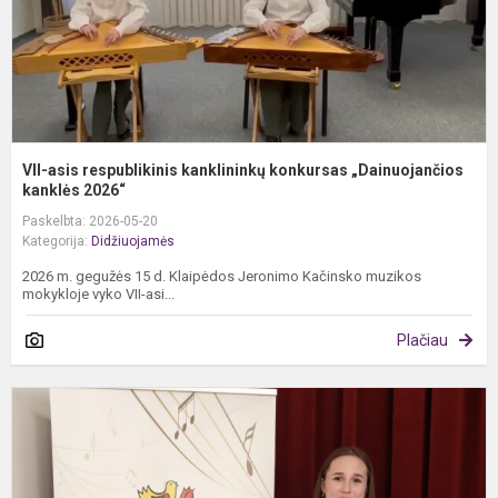
VII-asis respublikinis kanklininkų konkursas „Dainuojančios
kanklės 2026“
Paskelbta: 2026-05-20
Kategorija:
Didžiuojamės
2026 m. gegužės 15 d. Klaipėdos Jeronimo Kačinsko muzikos
mokykloje vyko VII-asi...
Plačiau
V
t
j
p