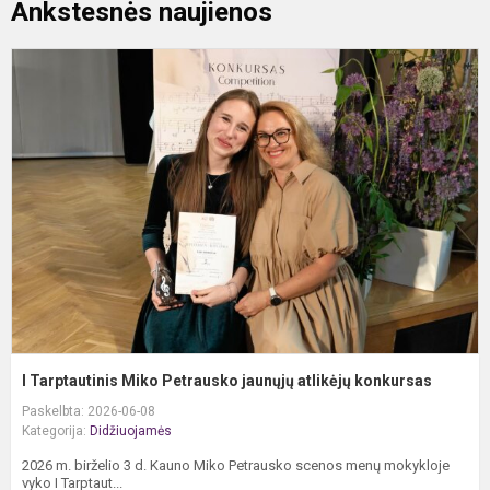
Ankstesnės naujienos
I
T
M
P
j
a
k
I Tarptautinis Miko Petrausko jaunųjų atlikėjų konkursas
Paskelbta: 2026-06-08
Kategorija:
Didžiuojamės
2026 m. birželio 3 d. Kauno Miko Petrausko scenos menų mokykloje
vyko I Tarptaut...