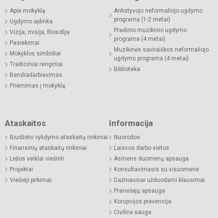
Apie mokyklą
Ankstyvojo neformaliojo ugdymo
programa (1-2 metai)
Ugdymo aplinka
Pradinio muzikinio ugdymo
Vizija, misija, filosofija
programa (4 metai)
Pasiekimai
Muzikinės saviraiškos neformaliojo
Mokyklos simboliai
ugdymo programa (4 metai)
Tradiciniai renginiai
Biblioteka
Bendradarbiavimas
Priėmimas į mokyklą
Ataskaitos
Informacija
Biudžeto vykdymo ataskaitų rinkiniai
Nuorodos
Finansinių ataskaitų rinkiniai
Laisvos darbo vietos
Lėšos veiklai viešinti
Asmens duomenų apsauga
Projektai
Konsultavimasis su visuomene
Viešieji pirkimai
Dažniausiai užduodami klausimai
Pranešėjų apsauga
Korupcijos prevencija
Civilinė sauga