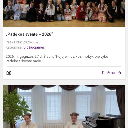
„Padėkos šventė – 2026“
Paskelbta: 2026-05-28
Kategorija:
Didžiuojamės
2026 m. gegužės 27 d. Šiaulių 1-ojoje muzikos mokykloje vyko
Padėkos šventė moki...
Plačiau
V
a
r
k
k
„