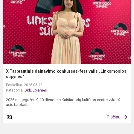
k
f
„
X Tarptautinis dainavimo konkursas-festivalis „Linksmosios
supynės“
Paskelbta: 2026-05-13
Kategorija:
Didžiuojamės
2026 m. gegužės 9-10 dienomis Kaišiadorių kultūros centre vyko X-
asis tarptautin...
Plačiau