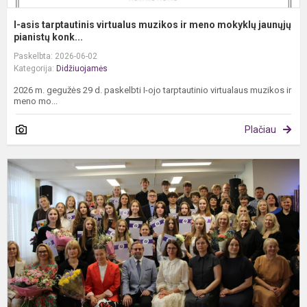
I-asis tarptautinis virtualus muzikos ir meno mokyklų jaunųjų
pianistų konk...
Paskelbta: 2026-06-02
Kategorija:
Didžiuojamės
2026 m. gegužės 29 d. paskelbti I-ojo tarptautinio virtualaus muzikos ir
meno mo...
Plačiau
7
o
l
M
b
p
į
š