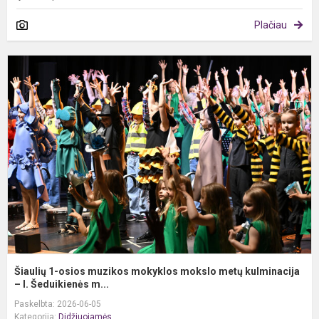
Plačiau
Š
1
o
m
m
m
m
k
–.
Šiaulių 1-osios muzikos mokyklos mokslo metų kulminacija
– I. Šeduikienės m...
Paskelbta: 2026-06-05
Kategorija:
Didžiuojamės