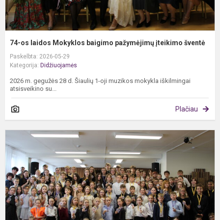
74-os laidos Mokyklos baigimo pažymėjimų įteikimo šventė
Paskelbta: 2026-05-29
Kategorija:
Didžiuojamės
2026 m. gegužės 28 d. Šiaulių 1-oji muzikos mokykla iškilmingai
atsisveikino su...
Plačiau
„
š
–
2