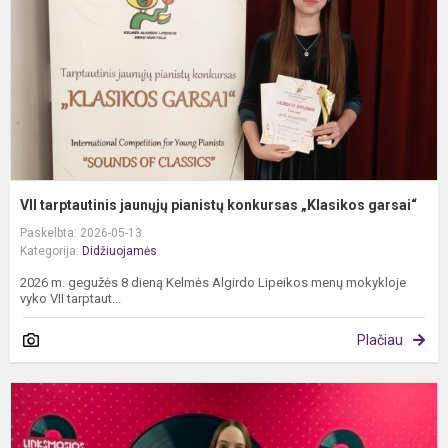
k
„
g
VII tarptautinis jaunųjų pianistų konkursas „Klasikos garsai“
Paskelbta: 2026-05-13
Kategorija:
Didžiuojamės
2026 m. gegužės 8 dieną Kelmės Algirdo Lipeikos menų mokykloje
vyko VII tarptaut...
Plačiau
X
T
d