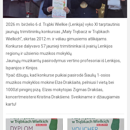
2026 m. birželio 6 d. Trąbki Wielkie (Lenkija) vyko XI tarptautinis
jaunųjų trimitininkų konkursas „Mały Trębacz w Trąbkach
Wielkich“, skirtas 2012 m. ir vėliau gimusiems atlikėjams.
Konkurse dalyvavo 57 jaunieji trimitininkai iš įvairių Lenkijos
regionų ir užsienio muzikos mokyklų.
Jaunųjų muzikantų pasirodymus vertino profesoriai iš Lenkijos,
Ispanijos ir Kinijos.
Ypač džiugu, kad konkurse puikiai pasirodė Šiaulių 1-osios
muzikos mokyklos mokinė Elzė Drakšaitė, pelniusi I vietą bei
1000zl piniginį pizą. Elzės mokytojas Zigmas Drakšas,
koncertmeisterė Kristina Drakšienė. Sveikiname ir džiaugiamės
kartu!