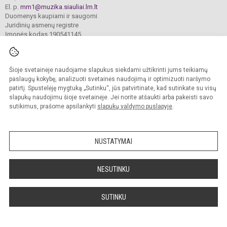
El. p.
mm1@muzika.siauliai.lm.lt
Duomenys kaupiami ir saugomi
Juridinių asmenų registre
Įmonės kodas 190541145
Šioje svetainėje naudojame slapukus siekdami užtikrinti jums teikiamų
© 2024. Šiaulių 1-oji muzikos mokykla. Visos teisės saugomos.
Kopijuoti turinį be raštiško įstaigos administracijos sutikimo griežtai draudžiama.
paslaugų kokybę, analizuoti svetainės naudojimą ir optimizuoti naršymo
patirtį. Spustelėję mygtuką „Sutinku“, jūs patvirtinate, kad sutinkate su visų
Prieinamumo paraiška
Slapukų valdymas
slapukų naudojimu šioje svetainėje. Jei norite atšaukti arba pakeisti savo
sutikimus, prašome apsilankyti
slapukų valdymo puslapyje
.
Sumanus būdas atnaujinti
mokyklos interneto
svetainę
NUSTATYMAI
NESUTINKU
SUTINKU