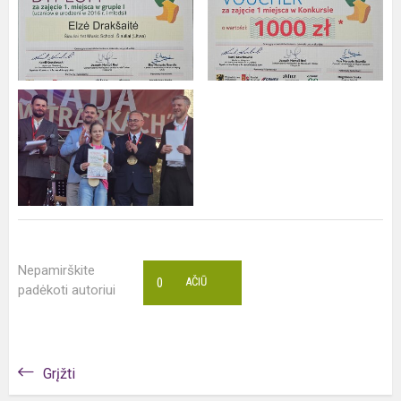
Nepamirškite
0
AČIŪ
padėkoti autoriui
Grįžti