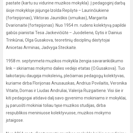
pastate (kartu su vidurine muzikos mokykla). Į pedagoginį darbą
šioje mokykloje įsijungė Izolda Repšytė – Laurinčiukienė
(fortepijonas), Viktoras Jauniškis (smuikas), Margarita
Dvarionaitė (fortepijonas). Nuo 1954 m. rudens kolektyvą papildė
gabūs pianistai Tesa Jackevičiūtė – Juodelienė, Gytis ir Dainius
Trinkūnai, Olga Gusakova, teoretinių disciplinų dėstytojai
Anicetas Arminas, Jadvyga Steckaitė.
1958 m. septynmetė muzikos mokykla žengia savarankiškumo
link – skiriamas mokymo dalies vedėjo etatas (O.Gusakova). Tuo
laikotarpiu daugėja moksleivių, plečiamas pedagogų kolektyvas,
kuriame dirba Florijonas Anusauskas, Andrius Povilaitis, Veronika
Vitaitė, Domas ir Liudas Andruliai, Valerija Ruzgaitienė. Visi šie ir
kiti pedagogai atidavė dalį savo gyvenimo mokiniams ir mokyklai,
jų paruošti mokiniai toliau tęsė muzikos studijas, dirba
respublikos meniniuose kolektyvuose, muzikos mokymo
įstaigose.