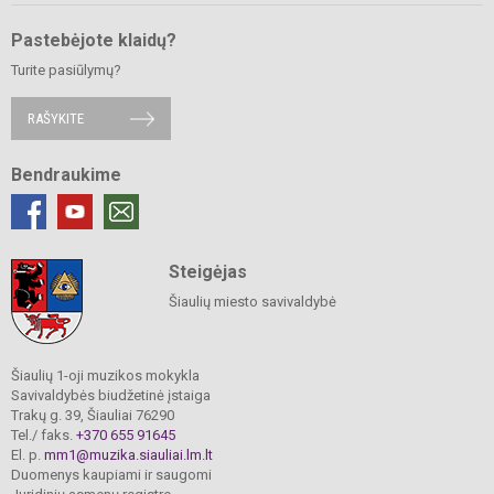
Pastebėjote klaidų?
Turite pasiūlymų?
RAŠYKITE
Bendraukime
Steigėjas
Šiaulių miesto savivaldybė
Šiaulių 1-oji muzikos mokykla
Savivaldybės biudžetinė įstaiga
Trakų g. 39, Šiauliai 76290
Tel./ faks.
+370 655 91645
El. p.
mm1@muzika.siauliai.lm.lt
Duomenys kaupiami ir saugomi