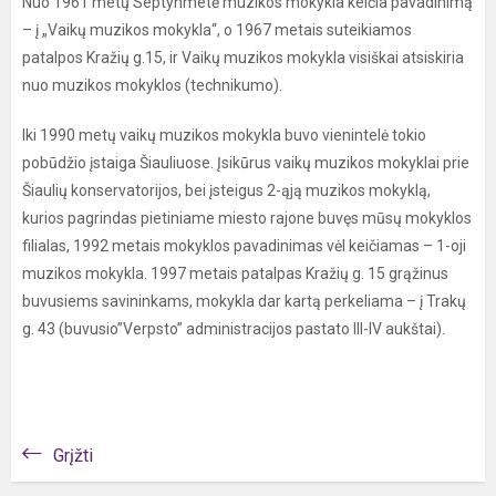
Nuo 1961 metų Septynmetė muzikos mokykla keičia pavadinimą
– į „Vaikų muzikos mokykla“, o 1967 metais suteikiamos
patalpos Kražių g.15, ir Vaikų muzikos mokykla visiškai atsiskiria
nuo muzikos mokyklos (technikumo).
Iki 1990 metų vaikų muzikos mokykla buvo vienintelė tokio
pobūdžio įstaiga Šiauliuose. Įsikūrus vaikų muzikos mokyklai prie
Šiaulių konservatorijos, bei įsteigus 2-ąją muzikos mokyklą,
kurios pagrindas pietiniame miesto rajone buvęs mūsų mokyklos
filialas, 1992 metais mokyklos pavadinimas vėl keičiamas – 1-oji
muzikos mokykla. 1997 metais patalpas Kražių g. 15 grąžinus
buvusiems savininkams, mokykla dar kartą perkeliama – į Trakų
g. 43 (buvusio”Verpsto” administracijos pastato III-IV aukštai).
Grįžti