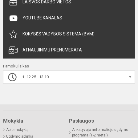
LAISVOS DARBO VIETOS
YOUTUBE KANALAS
KOKYBĖS VADYBOS SISTEMA (BVM)
ATNAUJINIMŲ PRENUMERATA
Pamokų laikas
1.
12.25—13.10
Mokykla
Paslaugos
Apie mokyklą
Ankstyvojo neformaliojo ugdymo
programa (1-2 metai)
Ugdymo aplinka