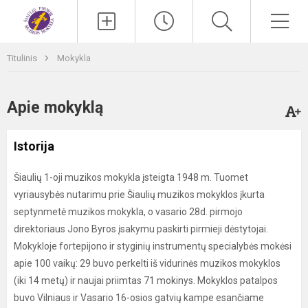
Paieška
Men
Titulinis
Mokykla
Apie mokyklą
Istorija
Šiaulių 1-oji muzikos mokykla įsteigta 1948 m. Tuomet
vyriausybės nutarimu prie Šiaulių muzikos mokyklos įkurta
septynmetė muzikos mokykla, o vasario 28d. pirmojo
direktoriaus Jono Byros įsakymu paskirti pirmieji dėstytojai.
Mokykloje fortepijono ir styginių instrumentų specialybės mokėsi
apie 100 vaikų: 29 buvo perkelti iš vidurinės muzikos mokyklos
(iki 14 metų) ir naujai priimtas 71 mokinys. Mokyklos patalpos
buvo Vilniaus ir Vasario 16-osios gatvių kampe esančiame