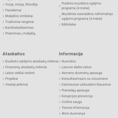
Pradinio muzikinio ugdymo
Vizija, misija, filosofija
programa (4 metai)
Pasiekimai
Muzikinės saviraiškos neformaliojo
Mokyklos simboliai
ugdymo programa (4 metai)
Tradiciniai renginiai
Biblioteka
Bendradarbiavimas
Priėmimas į mokyklą
Ataskaitos
Informacija
Biudžeto vykdymo ataskaitų rinkiniai
Nuorodos
Finansinių ataskaitų rinkiniai
Laisvos darbo vietos
Lėšos veiklai viešinti
Asmens duomenų apsauga
Projektai
Konsultavimasis su visuomene
Viešieji pirkimai
Dažniausiai užduodami klausimai
Pranešėjų apsauga
Korupcijos prevencija
Civilinė sauga
Teisinė informacija
Atviri duomenys