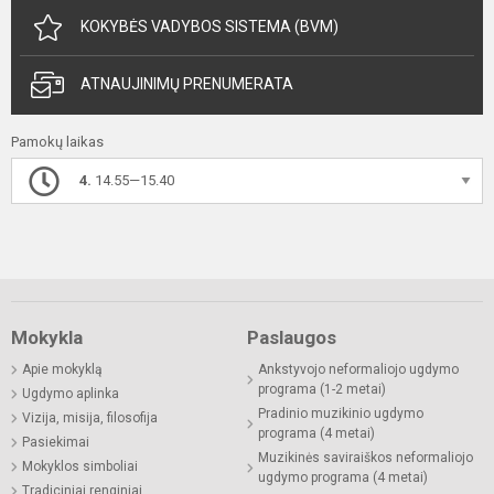
KOKYBĖS VADYBOS SISTEMA (BVM)
ATNAUJINIMŲ PRENUMERATA
Pamokų laikas
4.
14.55—15.40
Mokykla
Paslaugos
Apie mokyklą
Ankstyvojo neformaliojo ugdymo
programa (1-2 metai)
Ugdymo aplinka
Pradinio muzikinio ugdymo
Vizija, misija, filosofija
programa (4 metai)
Pasiekimai
Muzikinės saviraiškos neformaliojo
Mokyklos simboliai
ugdymo programa (4 metai)
Tradiciniai renginiai