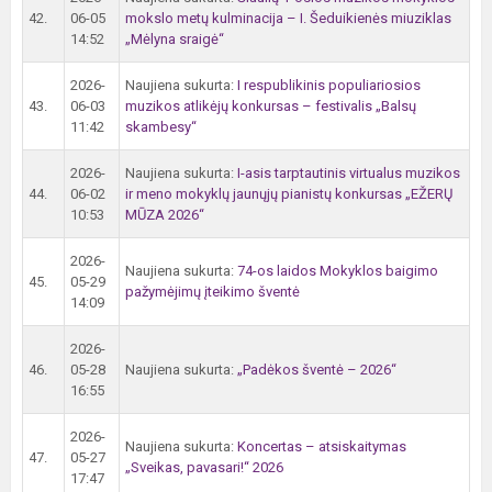
42.
06-05
mokslo metų kulminacija – I. Šeduikienės miuziklas
14:52
„Mėlyna sraigė“
2026-
Naujiena sukurta:
I respublikinis populiariosios
43.
06-03
muzikos atlikėjų konkursas – festivalis „Balsų
11:42
skambesy“
2026-
Naujiena sukurta:
I-asis tarptautinis virtualus muzikos
44.
06-02
ir meno mokyklų jaunųjų pianistų konkursas „EŽERŲ
10:53
MŪZA 2026“
2026-
Naujiena sukurta:
74-os laidos Mokyklos baigimo
45.
05-29
pažymėjimų įteikimo šventė
14:09
2026-
46.
05-28
Naujiena sukurta:
„Padėkos šventė – 2026“
16:55
2026-
Naujiena sukurta:
Koncertas – atsiskaitymas
47.
05-27
„Sveikas, pavasari!“ 2026
17:47