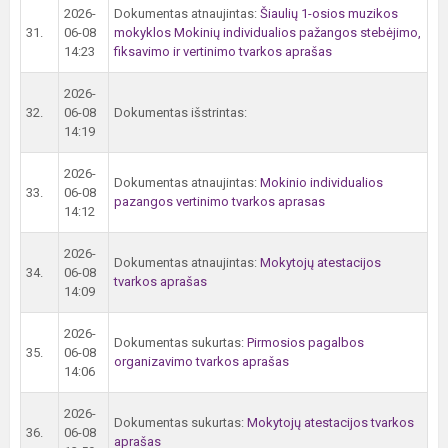
2026-
Dokumentas atnaujintas:
Šiaulių 1-osios muzikos
31.
06-08
mokyklos Mokinių individualios pažangos stebėjimo,
14:23
fiksavimo ir vertinimo tvarkos aprašas
2026-
32.
06-08
Dokumentas išstrintas:
14:19
2026-
Dokumentas atnaujintas:
Mokinio individualios
33.
06-08
pazangos vertinimo tvarkos aprasas
14:12
2026-
Dokumentas atnaujintas:
Mokytojų atestacijos
34.
06-08
tvarkos aprašas
14:09
2026-
Dokumentas sukurtas:
Pirmosios pagalbos
35.
06-08
organizavimo tvarkos aprašas
14:06
2026-
Dokumentas sukurtas:
Mokytojų atestacijos tvarkos
36.
06-08
aprašas