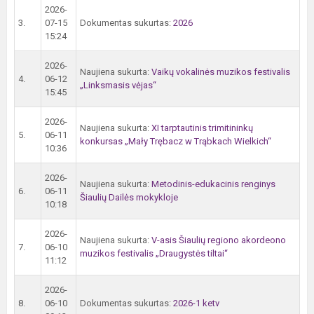
2026-
3.
07-15
Dokumentas sukurtas:
2026
15:24
2026-
Naujiena sukurta:
Vaikų vokalinės muzikos festivalis
4.
06-12
„Linksmasis vėjas“
15:45
2026-
Naujiena sukurta:
XI tarptautinis trimitininkų
5.
06-11
konkursas „Mały Trębacz w Trąbkach Wielkich“
10:36
2026-
Naujiena sukurta:
Metodinis-edukacinis renginys
6.
06-11
Šiaulių Dailės mokykloje
10:18
2026-
Naujiena sukurta:
V-asis Šiaulių regiono akordeono
7.
06-10
muzikos festivalis „Draugystės tiltai“
11:12
2026-
8.
06-10
Dokumentas sukurtas:
2026-1 ketv