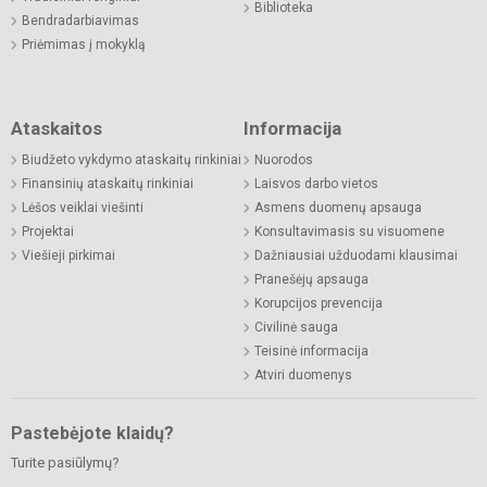
Biblioteka
Bendradarbiavimas
Priėmimas į mokyklą
Ataskaitos
Informacija
Biudžeto vykdymo ataskaitų rinkiniai
Nuorodos
Finansinių ataskaitų rinkiniai
Laisvos darbo vietos
Lėšos veiklai viešinti
Asmens duomenų apsauga
Projektai
Konsultavimasis su visuomene
Viešieji pirkimai
Dažniausiai užduodami klausimai
Pranešėjų apsauga
Korupcijos prevencija
Civilinė sauga
Teisinė informacija
Atviri duomenys
Pastebėjote klaidų?
Turite pasiūlymų?