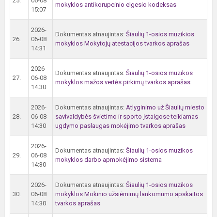
25.
06-08
mokyklos antikorupcinio elgesio kodeksas
15:07
2026-
Dokumentas atnaujintas:
Šiaulių 1-osios muzikios
26.
06-08
mokyklos Mokytojų atestacijos tvarkos aprašas
14:31
2026-
Dokumentas atnaujintas:
Šiaulių 1-osios muzikos
27.
06-08
mokyklos mažos vertės pirkimų tvarkos aprašas
14:30
2026-
Dokumentas atnaujintas:
Atlyginimo už Šiaulių miesto
28.
06-08
savivaldybės švietimo ir sporto įstaigose teikiamas
14:30
ugdymo paslaugas mokėjimo tvarkos aprašas
2026-
Dokumentas atnaujintas:
Šiaulių 1-osios muzikos
29.
06-08
mokyklos darbo apmokėjimo sistema
14:30
2026-
Dokumentas atnaujintas:
Šiaulių 1-osios muzikos
30.
06-08
mokyklos Mokinio užsiėmimų lankomumo apskaitos
14:30
tvarkos aprašas