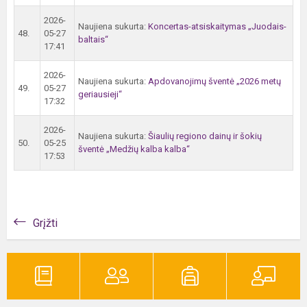
2026-
Naujiena sukurta:
Koncertas-atsiskaitymas „Juodais-
48.
05-27
baltais“
17:41
2026-
Naujiena sukurta:
Apdovanojimų šventė „2026 metų
49.
05-27
geriausieji“
17:32
2026-
Naujiena sukurta:
Šiaulių regiono dainų ir šokių
50.
05-25
šventė „Medžių kalba kalba“
17:53
Grįžti