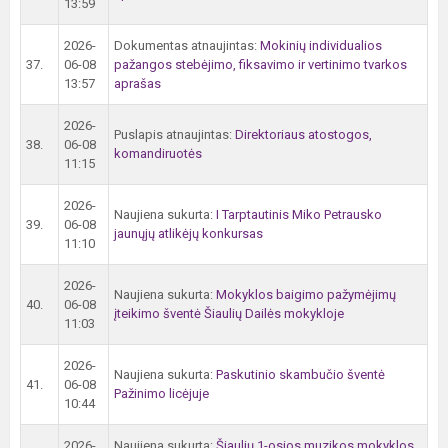
13:59
2026-
Dokumentas atnaujintas:
Mokinių individualios
37.
06-08
pažangos stebėjimo, fiksavimo ir vertinimo tvarkos
13:57
aprašas
2026-
Puslapis atnaujintas:
Direktoriaus atostogos,
38.
06-08
komandiruotės
11:15
2026-
Naujiena sukurta:
I Tarptautinis Miko Petrausko
39.
06-08
jaunųjų atlikėjų konkursas
11:10
2026-
Naujiena sukurta:
Mokyklos baigimo pažymėjimų
40.
06-08
įteikimo šventė Šiaulių Dailės mokykloje
11:03
2026-
Naujiena sukurta:
Paskutinio skambučio šventė
41.
06-08
Pažinimo licėjuje
10:44
2026-
Naujiena sukurta:
Šiaulių 1-osios muzikos mokyklos