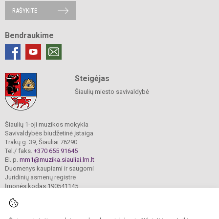
RAŠYKITE
Bendraukime
Steigėjas
Šiaulių miesto savivaldybė
Šiaulių 1-oji muzikos mokykla
Savivaldybės biudžetinė įstaiga
Trakų g. 39, Šiauliai 76290
Tel./ faks.
+370 655 91645
El. p.
mm1@muzika.siauliai.lm.lt
Duomenys kaupiami ir saugomi
Juridinių asmenų registre
Įmonės kodas 190541145