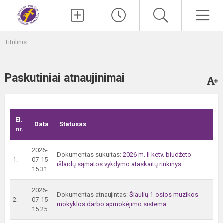
Paieška
Men
Titulinis
Paskutiniai atnaujinimai
El.
Data
Statusas
nr.
2026-
Dokumentas sukurtas:
2026 m. II ketv. biudžeto
1.
07-15
išlaidų sąmatos vykdymo ataskaitų rinkinys
15:31
2026-
Dokumentas atnaujintas:
Šiaulių 1-osios muzikos
2.
07-15
mokyklos darbo apmokėjimo sistema
15:25